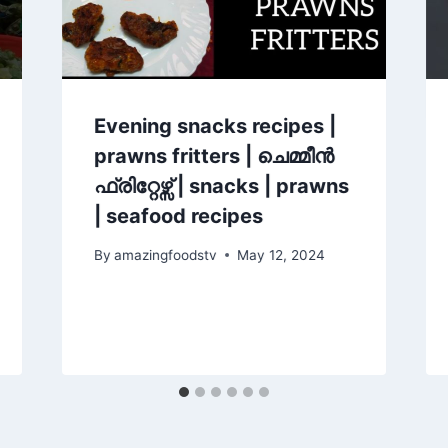
Evening snacks recipes |
prawns fritters | ചെമ്മീൻ
ഫ്രിറ്റേഴ്സ് | snacks | prawns
| seafood recipes
By
amazingfoodstv
May 12, 2024