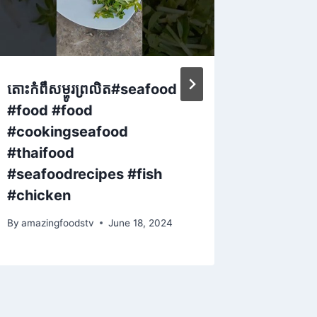
តោះកំពឹសម្ហូរព្រលិត#seafood
Bread S
#food #food
minute
#cookingseafood
#bhara
#thaifood
#recipe
#seafoodrecipes #fish
By
amazing
#chicken
By
amazingfoodstv
June 18, 2024