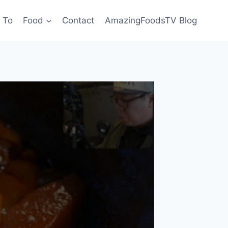
 To
Food
Contact
AmazingFoodsTV Blog