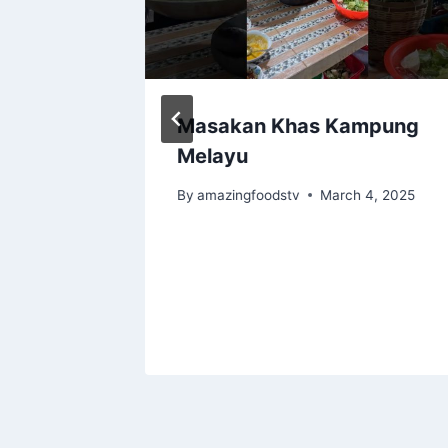
Masakan Khas Kampung
mily
Melayu
7, 2025
By
amazingfoodstv
March 4, 2025